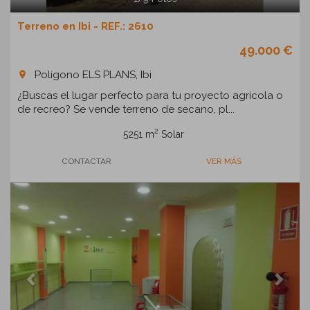
Terreno en Ibi - REF.: 2610
49.000 €
Polígono ELS PLANS, Ibi
room
¿Buscas el lugar perfecto para tu proyecto agrícola o
de recreo? Se vende terreno de secano, pl...
2
5251 m
Solar
CONTACTAR
VER MÁS
Previous
Next