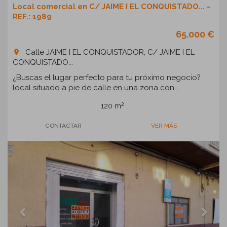
Local comercial en C/ JAIME I EL CONQUISTADO... -
REF.: 1989
65.000 €
Calle JAIME I EL CONQUISTADOR, C/ JAIME I EL
room
CONQUISTADO...
¿Buscas el lugar perfecto para tu próximo negocio?
local situado a pie de calle en una zona con...
2
120 m
CONTACTAR
VER MÁS
Previous
Next