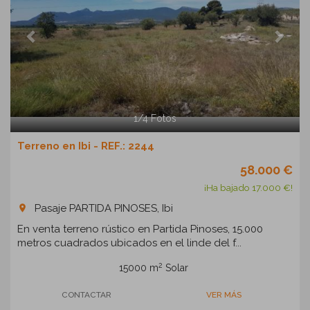
1
/
4
Fotos
Terreno en Ibi - REF.: 2244
58.000 €
¡Ha bajado 17.000 €!
Pasaje PARTIDA PINOSES, Ibi
room
En venta terreno rústico en Partida Pinoses, 15.000
metros cuadrados ubicados en el linde del f...
2
15000 m
Solar
CONTACTAR
VER MÁS