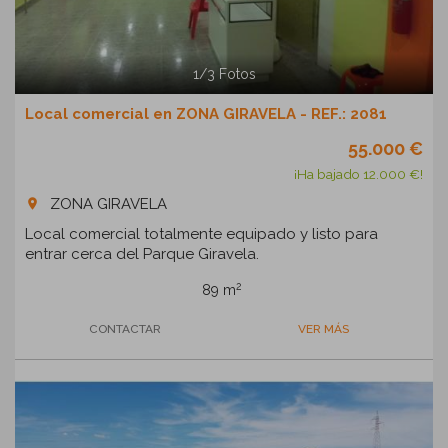
1
/
3
Fotos
Local comercial en ZONA GIRAVELA - REF.: 2081
55.000 €
¡Ha bajado 12.000 €!
ZONA GIRAVELA
room
Local comercial totalmente equipado y listo para
entrar cerca del Parque Giravela.
2
89 m
CONTACTAR
VER MÁS
Previous
Next