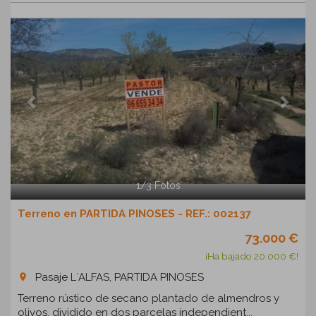
Previous
Next
1
/
3
Fotos
Terreno en PARTIDA PINOSES - REF.: 002137
73.000 €
¡Ha bajado 20.000 €!
Pasaje L´ALFAS, PARTIDA PINOSES
room
Terreno rústico de secano plantado de almendros y
olivos, dividido en dos parcelas independient...