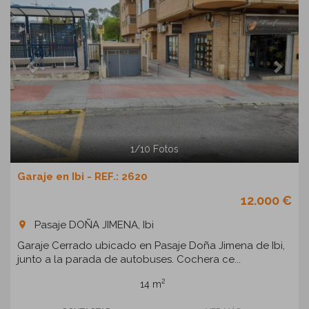
1
/
10
Fotos
Garaje en Ibi - REF.: 2620
12.000 €
Pasaje DOÑA JIMENA, Ibi
room
Garaje Cerrado ubicado en Pasaje Doña Jimena de Ibi,
junto a la parada de autobuses. Cochera ce...
2
14 m