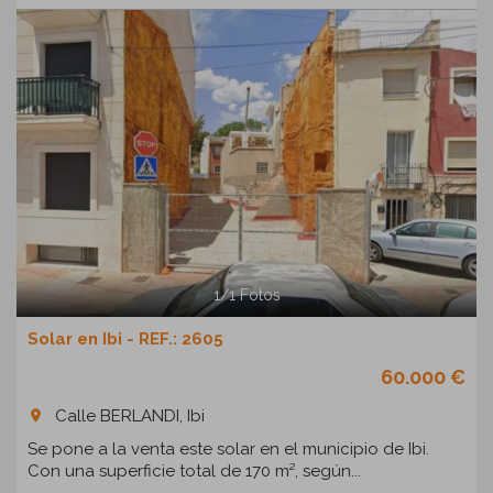
1
/
1
Fotos
Solar en Ibi - REF.: 2605
60.000 €
Calle BERLANDI, Ibi
room
Se pone a la venta este solar en el municipio de Ibi.
Con una superficie total de 170 m², según...