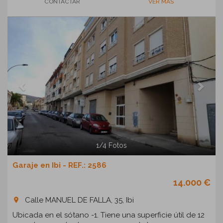
CONTACTAR
VER MÁS
Previous
Next
1
/
4
Fotos
Garaje en Ibi - REF.: 2586
14.000 €
Calle MANUEL DE FALLA, 35, Ibi
room
Ubicada en el sótano -1. Tiene una superficie útil de 12