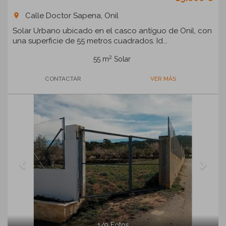
Calle Doctor Sapena, Onil
room
Solar Urbano ubicado en el casco antíguo de Onil, con
una superficie de 55 metros cuadrados. Id...
2
55 m
Solar
CONTACTAR
VER MÁS
Previous
Next
1
/
9
Fotos