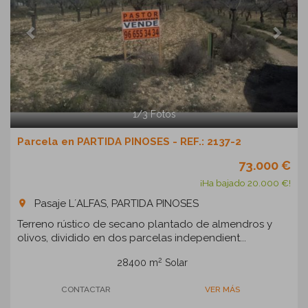
1
/
3
Fotos
Parcela en PARTIDA PINOSES - REF.: 2137-2
73.000 €
¡Ha bajado 20.000 €!
Pasaje L´ALFAS, PARTIDA PINOSES
room
Terreno rústico de secano plantado de almendros y
olivos, dividido en dos parcelas independient...
2
28400 m
Solar
CONTACTAR
VER MÁS