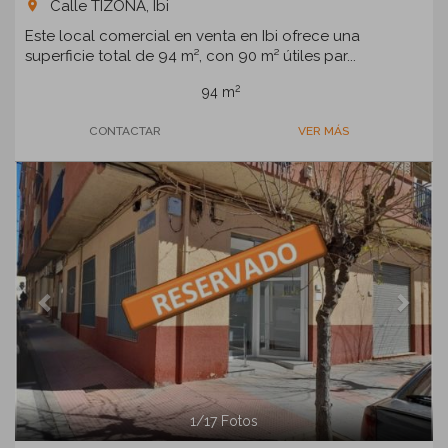
Calle TIZONA, Ibi
room
Este local comercial en venta en Ibi ofrece una
superficie total de 94 m², con 90 m² útiles par...
2
94 m
CONTACTAR
VER MÁS
Previous
Next
1
/
17
Fotos