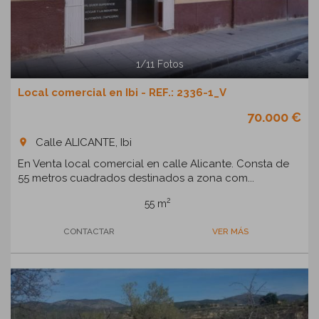
1
/
11
Fotos
Local comercial en Ibi - REF.: 2336-1_V
70.000 €
Calle ALICANTE, Ibi
room
En Venta local comercial en calle Alicante. Consta de
55 metros cuadrados destinados a zona com...
2
55 m
CONTACTAR
VER MÁS
Previous
Next