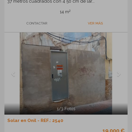
37 metros cuadrados con 4 50 cm de lar...
2
14 m
CONTACTAR
VER MÁS
Previous
Next
1
/
3
Fotos
Solar en Onil - REF.: 2540
19.000 €