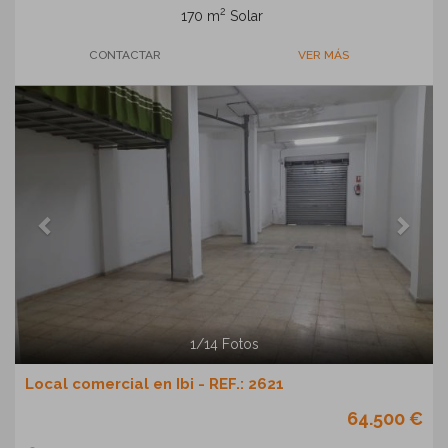
2
170 m
Solar
CONTACTAR
VER MÁS
Previous
Next
1
/
14
Fotos
Local comercial en Ibi - REF.: 2621
64.500 €